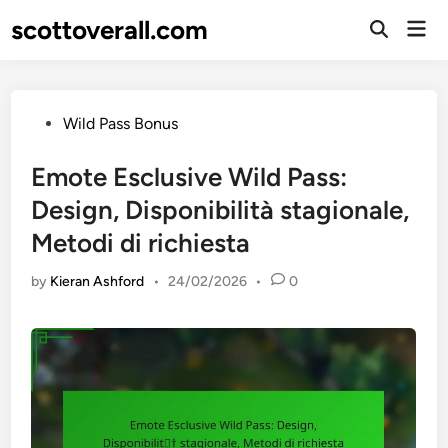
Skip
scottoverall.com
Mai
to
Open
Men
Search
content
Posted
Wild Pass Bonus
in
Emote Esclusive Wild Pass:
Design, Disponibilità stagionale,
Metodi di richiesta
by
Kieran Ashford
•
24/02/2026
•
0