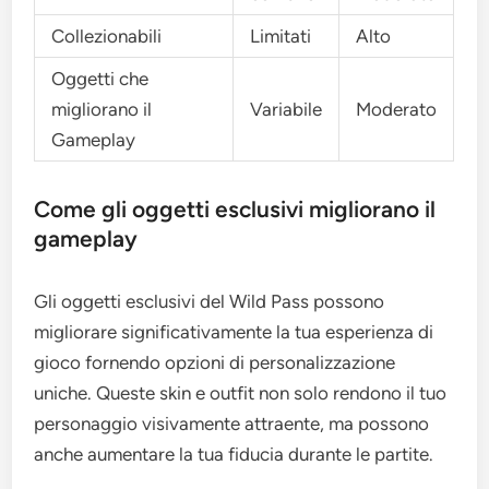
Collezionabili
Limitati
Alto
Oggetti che
migliorano il
Variabile
Moderato
Gameplay
Come gli oggetti esclusivi migliorano il
gameplay
Gli oggetti esclusivi del Wild Pass possono
migliorare significativamente la tua esperienza di
gioco fornendo opzioni di personalizzazione
uniche. Queste skin e outfit non solo rendono il tuo
personaggio visivamente attraente, ma possono
anche aumentare la tua fiducia durante le partite.