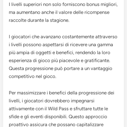
I livelli superiori non solo forniscono bonus migliori,
ma aumentano anche il valore delle ricompense
raccolte durante la stagione.
I giocatori che avanzano costantemente attraverso
i livelli possono aspettarsi di ricevere una gamma
più ampia di oggetti e benefici, rendendo la loro
esperienza di gioco più piacevole e gratificante.
Questa progressione può portare a un vantaggio
competitivo nel gioco.
Per massimizzare i benefici della progressione dei
livelli, i giocatori dovrebbero impegnarsi
attivamente con il Wild Pass e sfruttare tutte le
sfide e gli eventi disponibili. Questo approccio
proattivo assicura che possano capitalizzare