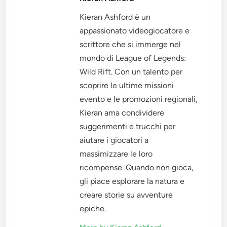
Kieran Ashford è un
appassionato videogiocatore e
scrittore che si immerge nel
mondo di League of Legends:
Wild Rift. Con un talento per
scoprire le ultime missioni
evento e le promozioni regionali,
Kieran ama condividere
suggerimenti e trucchi per
aiutare i giocatori a
massimizzare le loro
ricompense. Quando non gioca,
gli piace esplorare la natura e
creare storie su avventure
epiche.