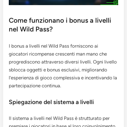
Come funzionano i bonus a livelli
nel Wild Pass?
I bonus a livelli nel Wild Pass forniscono ai
giocatori ricompense crescenti man mano che
progrediscono attraverso diversi livelli. Ogni livello
sblocca oggetti e bonus esclusivi, migliorando
l’esperienza di gioco complessiva e incentivando la
partecipazione continua.
Spiegazione del sistema a livelli
Il sistema a livelli nel Wild Pass è strutturato per
premiare i giocatori in base al loro coinvolgimento