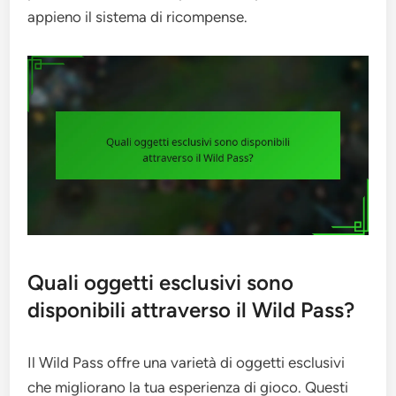
appieno il sistema di ricompense.
Quali oggetti esclusivi sono
disponibili attraverso il Wild Pass?
Il Wild Pass offre una varietà di oggetti esclusivi
che migliorano la tua esperienza di gioco. Questi