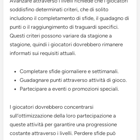
Avanzare attraverso i livelli richiede che i giocatori
soddisfino determinati criteri, che di solito
includono il completamento di sfide, il guadagno di
punti o il raggiungimento di traguardi specifici.
Questi criteri possono variare da stagione a
stagione, quindi i giocatori dovrebbero rimanere
informati sui requisiti attuali.
Completare sfide giornaliere e settimanali.
Guadagnare punti attraverso attività di gioco.
Partecipare a eventi o promozioni speciali.
I giocatori dovrebbero concentrarsi
sull’ottimizzazione della loro partecipazione a
queste attività per garantire una progressione
costante attraverso i livelli. Perdere sfide può