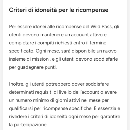
Criteri di idoneità per le ricompense
Per essere idonei alle ricompense del Wild Pass, gli
utenti devono mantenere un account attivo e
completare i compiti richiesti entro il termine
specificato. Ogni mese, sarà disponibile un nuovo
insieme di missioni, e gli utenti devono soddisfarle
per guadagnare punti.
Inoltre, gli utenti potrebbero dover soddisfare
determinati requisiti di livello dell’account o avere
un numero minimo di giorni attivi nel mese per
qualificarsi per ricompense specifiche. È essenziale
rivedere i criteri di idoneità ogni mese per garantire
la partecipazione.