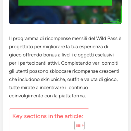
Il programma di ricompense mensili del Wild Pass è
progettato per migliorare la tua esperienza di
gioco offrendo bonus a livelli e oggetti esclusivi
per i partecipanti attivi. Completando vari compiti,
gli utenti possono sbloccare ricompense crescenti
che includono skin uniche, outfit e valuta di gioco,
tutte mirate a incentivare il continuo
coinvolgimento con la piattaforma.
Key sections in the article: