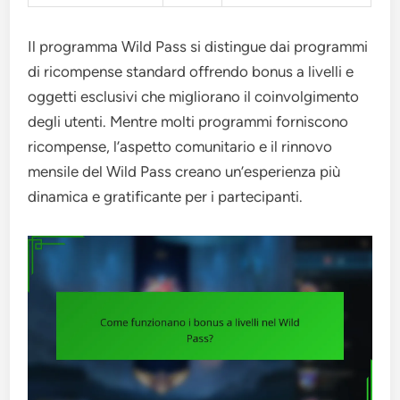
Il programma Wild Pass si distingue dai programmi
di ricompense standard offrendo bonus a livelli e
oggetti esclusivi che migliorano il coinvolgimento
degli utenti. Mentre molti programmi forniscono
ricompense, l’aspetto comunitario e il rinnovo
mensile del Wild Pass creano un’esperienza più
dinamica e gratificante per i partecipanti.