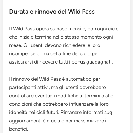
Durata e rinnovo del Wild Pass
Il Wild Pass opera su base mensile, con ogni ciclo
che inizia e termina nello stesso momento ogni
mese. Gli utenti devono richiedere le loro
ricompense prima della fine del ciclo per
assicurarsi di ricevere tutti i bonus guadagnati.
Il rinnovo del Wild Pass è automatico per i
partecipanti attivi, ma gli utenti dovrebbero
controllare eventuali modifiche ai termini o alle
condizioni che potrebbero influenzare la loro
idoneità nei cicli futuri. Rimanere informati sugli
aggiornamenti è cruciale per massimizzare i
benefici.