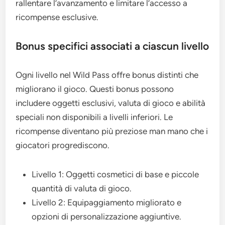
rallentare l’avanzamento e limitare l’accesso a
ricompense esclusive.
Bonus specifici associati a ciascun livello
Ogni livello nel Wild Pass offre bonus distinti che
migliorano il gioco. Questi bonus possono
includere oggetti esclusivi, valuta di gioco e abilità
speciali non disponibili a livelli inferiori. Le
ricompense diventano più preziose man mano che i
giocatori progrediscono.
Livello 1: Oggetti cosmetici di base e piccole
quantità di valuta di gioco.
Livello 2: Equipaggiamento migliorato e
opzioni di personalizzazione aggiuntive.