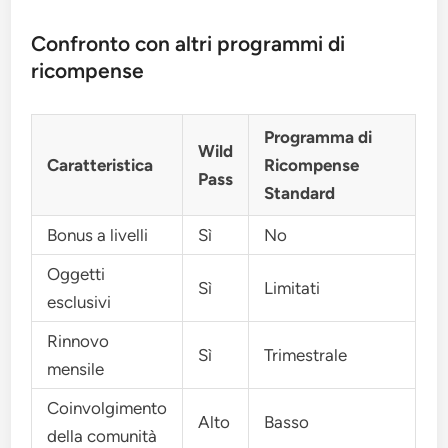
Confronto con altri programmi di
ricompense
Programma di
Wild
Caratteristica
Ricompense
Pass
Standard
Bonus a livelli
Sì
No
Oggetti
Sì
Limitati
esclusivi
Rinnovo
Sì
Trimestrale
mensile
Coinvolgimento
Alto
Basso
della comunità