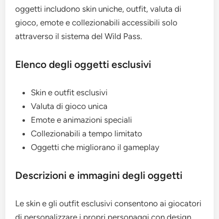
oggetti includono skin uniche, outfit, valuta di
gioco, emote e collezionabili accessibili solo
attraverso il sistema del Wild Pass.
Elenco degli oggetti esclusivi
Skin e outfit esclusivi
Valuta di gioco unica
Emote e animazioni speciali
Collezionabili a tempo limitato
Oggetti che migliorano il gameplay
Descrizioni e immagini degli oggetti
Le skin e gli outfit esclusivi consentono ai giocatori
di personalizzare i propri personaggi con design