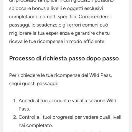
un processo semplice in cui i giocatori possono
sbloccare bonus a livelli e oggetti esclusivi
completando compiti specifici. Comprendere i
passaggi, le scadenze e gli errori comuni può
migliorare la tua esperienza e garantire che tu
riceva le tue ricompense in modo efficiente.
Processo di richiesta passo dopo passo
Per richiedere le tue ricompense del Wild Pass,
segui questi passaggi:
Accedi al tuo account e vai alla sezione Wild
Pass.
Controlla i tuoi progressi per vedere quali livelli
hai completato.