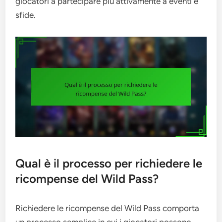
giocatori a partecipare più attivamente a eventi e
sfide.
Qual è il processo per richiedere le
ricompense del Wild Pass?
Richiedere le ricompense del Wild Pass comporta