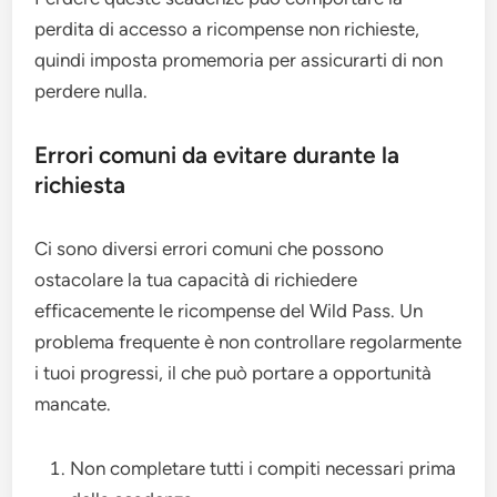
perdita di accesso a ricompense non richieste,
quindi imposta promemoria per assicurarti di non
perdere nulla.
Errori comuni da evitare durante la
richiesta
Ci sono diversi errori comuni che possono
ostacolare la tua capacità di richiedere
efficacemente le ricompense del Wild Pass. Un
problema frequente è non controllare regolarmente
i tuoi progressi, il che può portare a opportunità
mancate.
Non completare tutti i compiti necessari prima